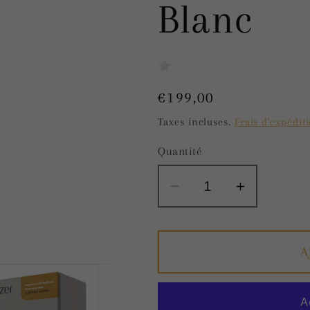
Blanc
Prix
€199,00
habituel
Taxes incluses.
Frais d'expédit
Quantité
Réduire
Augmente
la
la
quantité
quantité
de
de
A
Stimulateur
Stimulate
Clitoridien
Clitoridie
Womanizer
Womaniz