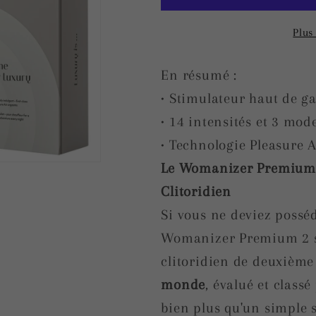
Premium
Premium
2
2
Plus
Blanc
Blanc
En résumé :
• Stimulateur haut de 
• 14 intensités et 3 mod
• Technologie Pleasure A
Le Womanizer Premium 2
Clitoridien
Si vous ne deviez posséd
Womanizer Premium 2 ser
clitoridien de deuxième
monde
, évalué et class
bien plus qu'un simple s