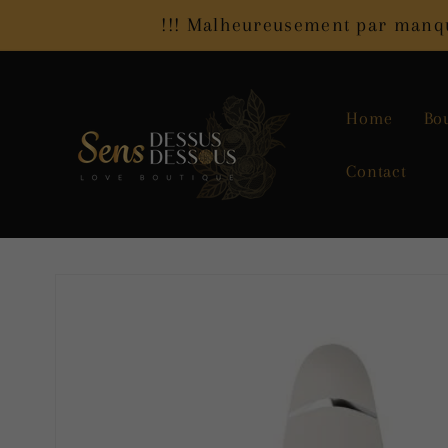
et
!!! Malheureusement par manque
passer
au
contenu
Home
Bo
Contact
Passer aux
informations
produits