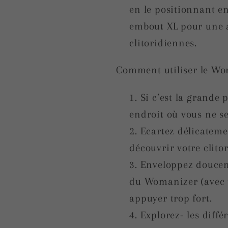
en le positionnant en
embout XL pour une a
clitoridiennes.
Comment utiliser le Wo
Si c’est la grande 
endroit où vous ne s
Ecartez délicatemen
découvrir votre clitor
Enveloppez douceme
du Womanizer (avec u
appuyer trop fort.
Explorez- les diffé