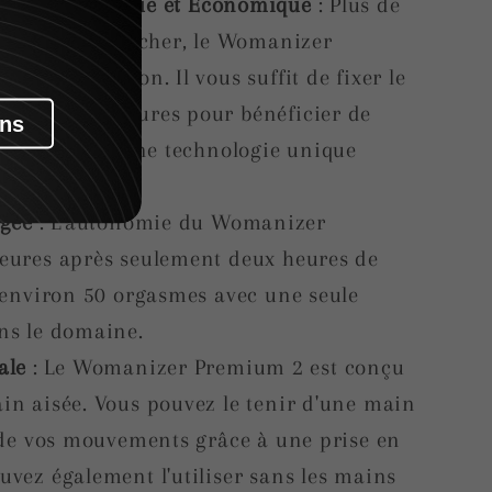
ction : Pratique et Économique
: Plus de
e câbles à brancher, le Womanizer
 par induction. Il vous suffit de fixer le
dant deux heures pour bénéficier de
as 18 ans
isir intense. Une technologie unique
gée
: L'autonomie du Womanizer
eures après seulement deux heures de
e environ 50 orgasmes avec une seule
ns le domaine.
ale
: Le Womanizer Premium 2 est conçu
in aisée. Vous pouvez le tenir d'une main
e de vos mouvements grâce à une prise en
uvez également l'utiliser sans les mains