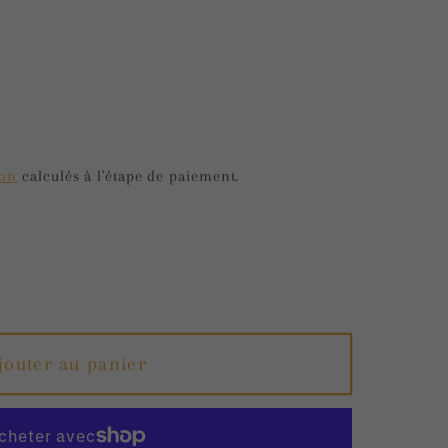
g
i
o
n
ion
calculés à l'étape de paiement.
r
jouter au panier
ur
n
er