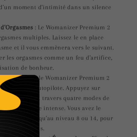
z d'un moment d'intimité dans un silence
r d'Orgasmes
: Le Womanizer Premium 2
gasmes multiples. Laissez le en place
asme et il vous emmènera vers le suivant.
r les orgasmes comme un feu d'artifice,
isation de bonheur.
e 2.0
: Laissez le Womanizer Premium 2
avec le mode Autopilote. Appuyez sur
l vous guidera à travers quatre modes de
r un bien-être intense. Vous avez le
ons, allant jusqu'au niveau 8 ou 14, pour
e à chaque fois.