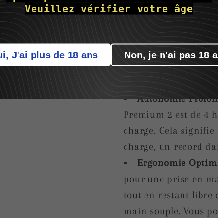
Recharge par Indu
Veuillez vérifier votre âge
piles à changer ni d
Premium 2 se recharge
câble magnétique pen
i, J'ai plus de 18 ans
Non, je n'ai p
quatre heures de pla
signée Womanizer.
Autonomie Prolon
Premium 2 est de 4 h
charge. Cela signifi
charge, un record da
Ergonomie Optim
pour une prise en ma
tout en restant libr
main souple. Vous po