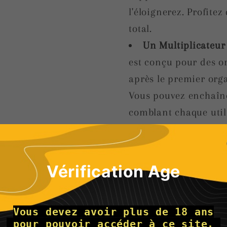
l'éloignerez. Profite
total.
Un Multiplicateu
est conçu pour des or
après le premier org
Vous pouvez enchaîne
comblant chaque util
Le Mode Autopilot
prendre le contrôle 
l'icône de vague et i
Vérification Age
manière aléatoire pou
choix entre deux opti
Vous devez avoir plus de 18 ans
une expérience uniqu
 pour pouvoir accéder à ce site. 