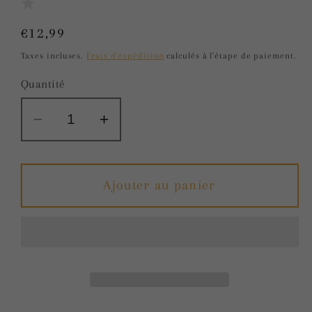
Prix
€12,99
habituel
Taxes incluses.
Frais d'expédition
calculés à l'étape de paiement.
Quantité
Réduire
Augmenter
la
la
quantité
quantité
de
de
Ajouter au panier
My.Size
My.Size
Pro
Pro
préservatifs
préservatifs
taille
taille
45,
45,
10
10