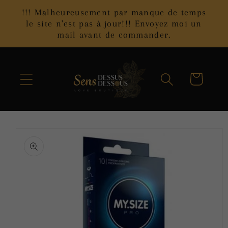
et
!!! Malheureusement par manque de temps
passer
le site n'est pas à jour!!! Envoyez moi un
au
mail avant de commander.
contenu
Panier
Passer aux
informations
produits