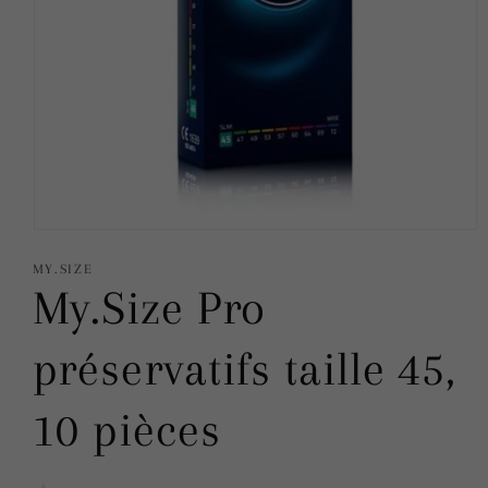
Ouvrir
le
média
MY.SIZE
1
My.Size Pro
dans
une
fenêtre
modale
préservatifs taille 45,
10 pièces