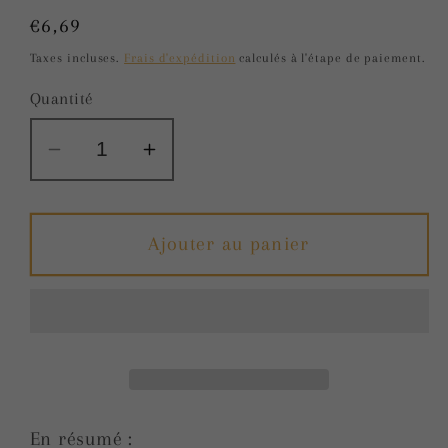
Prix
€6,69
habituel
Taxes incluses.
Frais d'expédition
calculés à l'étape de paiement.
Quantité
Réduire
Augmenter
la
la
quantité
quantité
de
de
Ajouter au panier
Moule
Moule
de
de
poêle
poêle
poitrine
poitrine
En résumé :