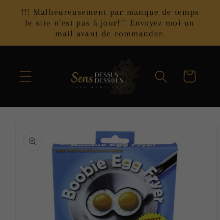
et
!!! Malheureusement par manque de temps
passer
le site n'est pas à jour!!! Envoyez moi un
au
mail avant de commander.
contenu
Panier
Passer aux
informations
produits