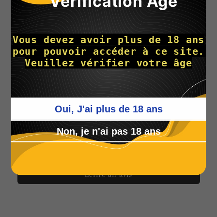
Vérification Age
Paiement
Livraison
Colis discret
sécurisé
rapide
Vous devez avoir plus de 18 ans
 pour pouvoir accéder à ce site. 
Veuillez vérifier votre âge
Avis des clients
Oui, J'ai plus de 18 ans
Non, je n'ai pas 18 ans
Écrire un avis