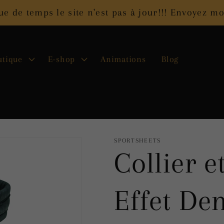
 de temps le site n'est pas à jour!!! Envoyez 
utique
E-shop
Animations
Blog
SPORTSHEETS
Collier e
Effet Den