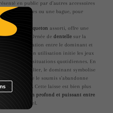
présenté en public par d'autres accessoires
 boucles d'oreilles ou une bague, pour
lique.
er via un
mousqueton
assorti, offre une
à cet univers. Ornée de
dentelle
sur la
airement la relation entre le dominant et
ts intimes
. Son utilisation initie les jeux
es instants des situations quotidiennes. En
sse près du collier, le dominant symbolise
rôle, tandis que le soumis s'abandonne
son partenaire. Cette laisse est bien plus
as 18 ans
eprésente le lien profond et puissant entre
e ce jeu sensuel.