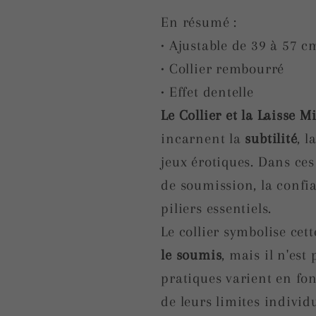
Dentelle
Dentelle
En résumé :
• Ajustable de 39 à 57 c
• Collier rembourré
• Effet dentelle
Le Collier et la Laisse M
incarnent la
subtilité
, l
jeux érotiques. Dans ces
de soumission, la confian
piliers essentiels.
Le collier symbolise ce
le soumis
, mais il n'est
pratiques varient en fon
de leurs limites indivi