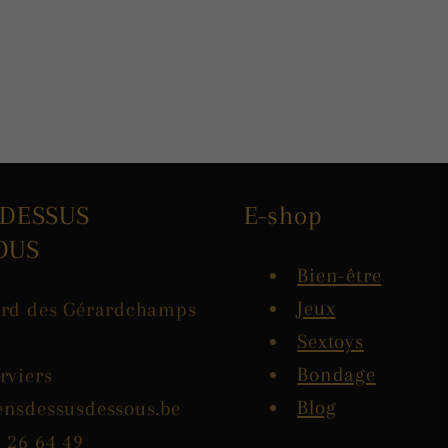
 DESSUS
E-shop
OUS
Bien-être
Jeux
ard des Gérardchamps
Sextoys
Bondage
rviers
Blog
ensdessusdessous.be
 26 64 49