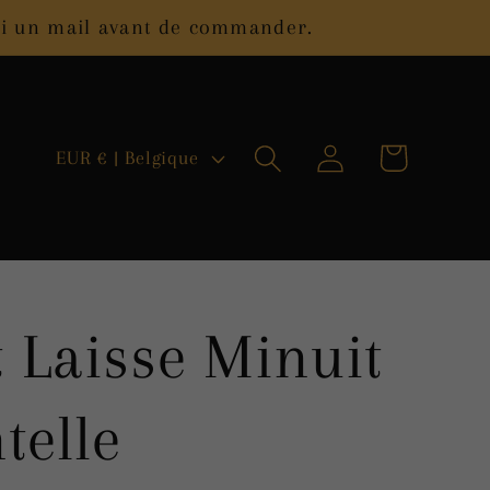
moi un mail avant de commander.
P
Connexion
Panier
EUR € | Belgique
a
y
s
t Laisse Minuit
/
r
telle
é