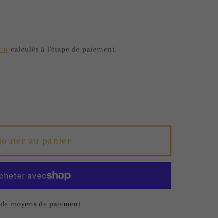
g
i
o
ion
calculés à l'étape de paiement.
n
r
jouter au panier
 de moyens de paiement