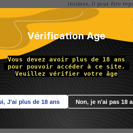
intimes, il peut être re
tels qu'un bracelet, des
signifier son rôle symbo
La laisse, reliée au colli
Vérification Age
touche supplémentaire 
poignée, elle marque cl
Vous devez avoir plus de 18 ans
le soumis lors de
momen
 pour pouvoir accéder à ce site. 
de rôle, différenciant c
Veuillez vérifier votre âge
tenant fermement la lai
son pouvoir et son cont
aux ordres et désirs de 
i, J'ai plus de 18 ans
Non, je n'ai p
qu'un accessoire,
elle r
les deux protagonistes
d