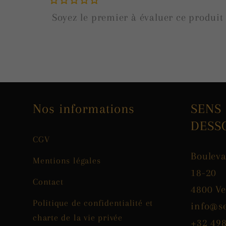
Nos informations
SENS
DESS
CGV
Boulev
Mentions légales
18-20
Contact
4800 Ve
Politique de confidentialité et
info@s
charte de la vie privée
+32 498