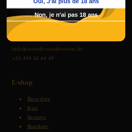
Oui, J'ai plus de 18 ans
SENS DESSUS DESSOUS
Non, je n'ai pas 18 ans
Boulevard des Gérardchamps 18-20
4800 Verviers
info@sensdessusdessous.be
+32 498 26 64 49
E-shop
Bien-être
Jeux
Sextoys
Bondage