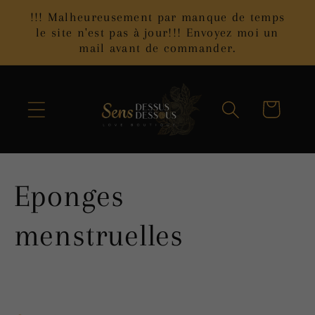
et
!!! Malheureusement par manque de temps
passer
le site n'est pas à jour!!! Envoyez moi un
au
mail avant de commander.
contenu
Panier
C
Eponges
o
menstruelles
l
l