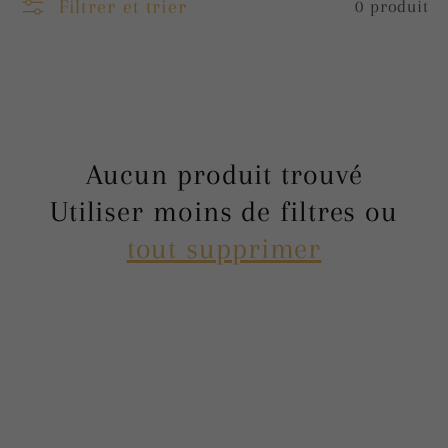
Filtrer et trier
0 produit
e
c
t
Aucun produit trouvé
Utiliser moins de filtres ou
i
tout supprimer
o
n
: