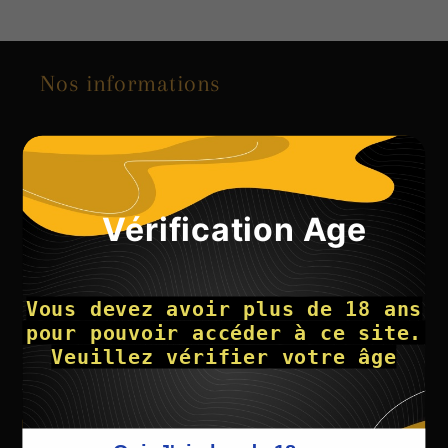
Nos informations
CGV
Mentions légales
Vérification Age
Contact
Vous devez avoir plus de 18 ans
Politique de confidentialité et charte de la vie
 pour pouvoir accéder à ce site. 
privée
Veuillez vérifier votre âge
Nos marques